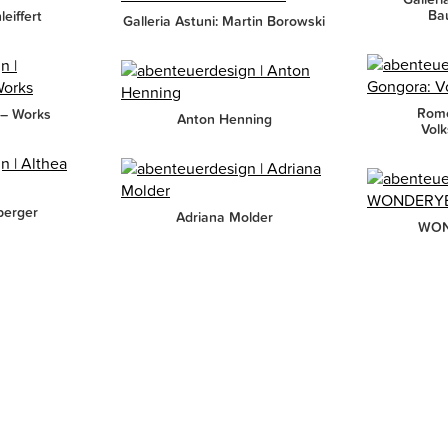
Ba
eiffert
Galleria Astuni: Martin Borowski
Rome
– Works
Anton Henning
Volk
berger
Adriana Molder
WON