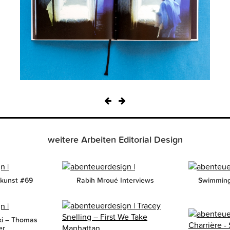
weitere Arbeiten Editorial Design
tkunst #69
Rabih Mroué Interviews
Swimming
ki – Thomas
er