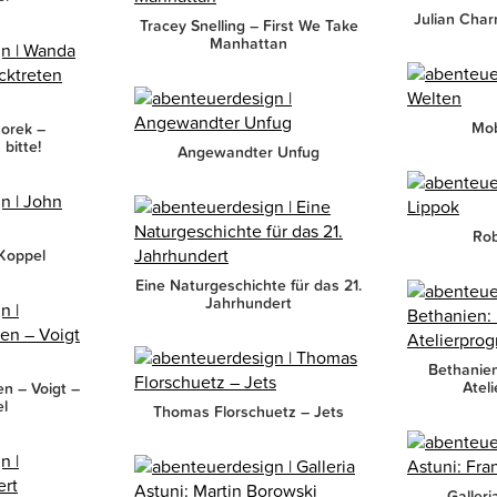
Julian Char
Tracey Snelling – First We Take
Manhattan
Mob
orek –
bitte!
Angewandter Unfug
Rob
Koppel
Eine Naturgeschichte für das 21.
Jahrhundert
Bethanien
Atel
en – Voigt –
el
Thomas Florschuetz – Jets
Galleri