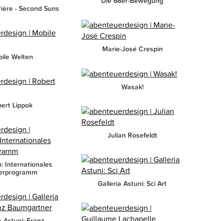
Die 68er-Bewegung
rière - Second Suns
Marìe-José Crespìn
ile Welten
Wasak!
ert Lippok
Julian Rosefeldt
: Internationales
ierprogramm
Galleria Astuni: Sci Art
a Astuni: Franz